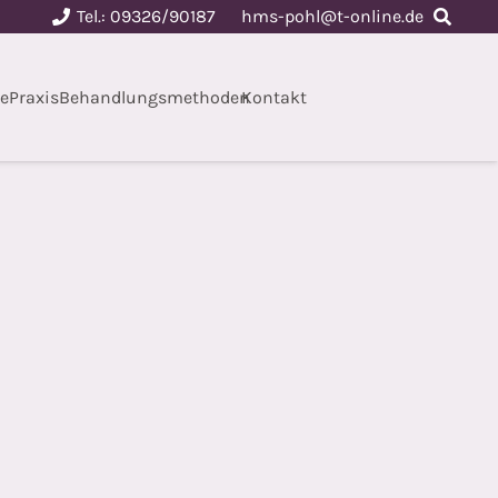
Tel.: 09326/90187
hms-pohl@t-online.de
te
Praxis
Behandlungsmethoden
Kontakt